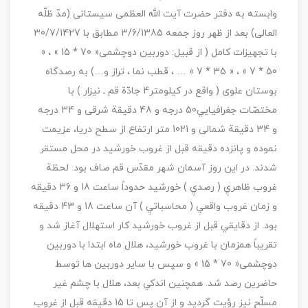
وابسته به دفتر حضرت آيت الله العظمی سيستانی (مدّ ظلّه
العالی) بعد از ظهر روز جمعه 3/6/1385 مطابق با 30/7/1427
با تجهيزات کامل ( از قبيل: دوربين دوچشمی« 70 * 15 » ، «
50 * 7 » ، « 35 * 7 » … ، قطب نما ، تراز و…) به رصدگاه
بوستان علوی ( واقع در کيلومتر4 جادّة قم ـ نيزار ) با
مختصّات جغرافيايي50 درجه و 48 دقيقة شرقی و 34 درجه
و 34 دقيقة شمالی و 1021 متر ارتفاع از سطح دريا، عزيمت
نموده و پانزده دقيقه قبل از غروب خورشيد در محل مستقر
شدند. در اين روز آسمان شهر مقدّس قم صاف بود. لحظة
غروب ظاهريِ ( رصديِ ) خورشيد حدوداً ساعت 18 و 36 دقيقه
و زمان غروب واقعيِ ( محاسباتيِ ) آن ساعت 18 و 43 دقيقه
بود. از دقايقي قبل از غروب خورشيد كار استهلال آغاز شد و
تقريباً همزمان با غروب خورشيد، هلال ماه ابتدا با دوربين
دوچشمی« 70 * 15 » و سپس با ساير دوربين ها توسط
حاضرين رصد شد. همچنين اندكي بعد، هلال با چشم غير
مسلّح نيز رؤيت گرديد و از آن پس تا 15 دقيقه قبل از غروب