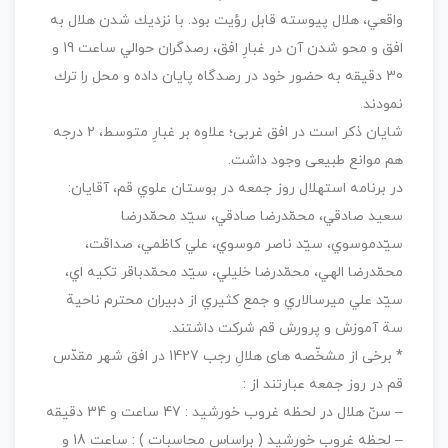
واقعي، هلال پيوسته قابل رؤيت بود. با نزديك شدن هلال به
افق و محو شدن آن در غبارِ افق، رصدگران حوالي ساعت 19 و
30 دقيقه به حضور خود در رصدگاه پايان داده و محل را ترك
نمودند.
شايان ذکر است در افق غربی؛ علاوه بر غبارِ متوسط، 2 درجه
هم موانع طبيعی وجود داشت.
در برنامه استهلال روز جمعه در بوستان علوي قم، آقايان:
سعيد صادقي، محمّدرضا صادقي، سيّد محمّدرضا
سيّدموسوي، سيّد ناصر موسوي، علي كاظمي، صداقت،
محمّدرضا الهي، محمّدرضا خليلي، سيّد محمّدباقر تكيه اي،
سيّد علي ميرسالاري و جمع كثيري از دبيران محترم ناحية
سة آموزش و پرورش قم شرکت داشتند.
* برخی از مشخّصه های هلالِ رجب 1427 در افق شهر مقدّس
قم در روز جمعه عبارتند از :
– سنّ هلال در لحظه غروب خورشيد : 47 ساعت و 34 دقيقه
– لحظه غروب خورشيد ( براساس محاسبات ) : ساعت 18 و