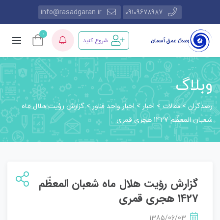
info@rasadgaran.ir
09109678987
0
شروع کنید
وبلاگ
رصدگران
مقالات
اخبار
اخبار واحد فناور
>
>
>
>
گزارش رؤيت هلال ماه
شعبان المعظّم 1427 هجری قمری
گزارش رؤيت هلال ماه شعبان المعظّم
1427 هجری قمری
1385/06/03