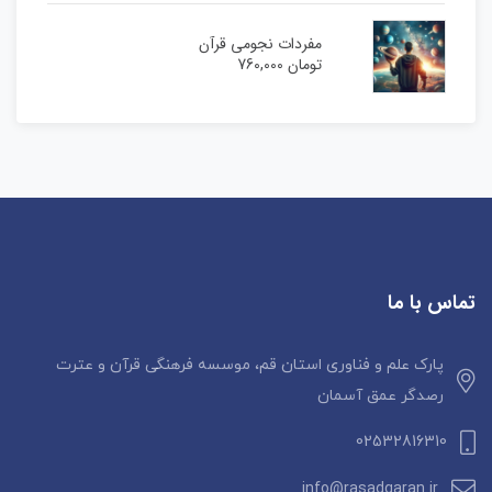
مفردات نجومی قرآن
تومان
760,000
تماس با ما
پارک علم و فناوری استان قم، موسسه فرهنگی قرآن و عترت
رصدگر عمق آسمان
02532816310
info@rasadgaran.ir