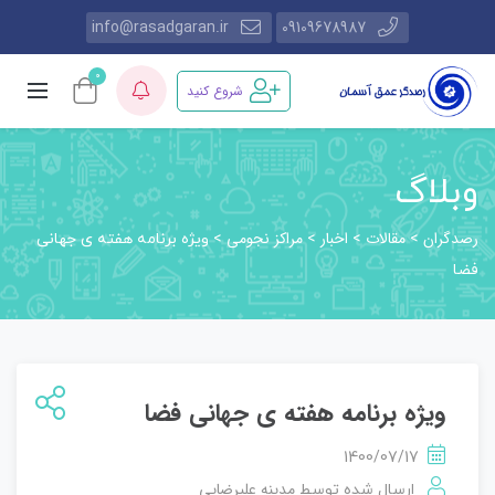
info@rasadgaran.ir
09109678987
0
شروع کنید
وبلاگ
رصدگران
مقالات
اخبار
مراکز نجومی
>
>
>
>
ویژه برنامه هفته ی جهانی
فضا
ویژه برنامه هفته ی جهانی فضا
1400/07/17
مدینه علیرضایی
ارسال شده توسط