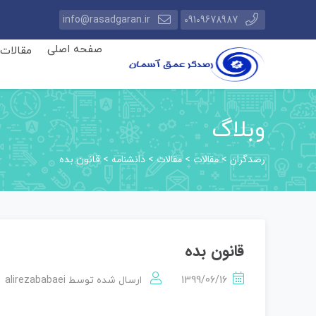
info@rasadgaran.ir
09109678987
صفحه اصلی
مقالات
وبلاگ
رصدگران
مقالات
مقالات
دانشنامه
>
>
>
>
قانون بده
قانون بده
alirezababaei
1399/06/16
ارسال شده توسط