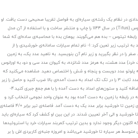
 آلمانی، در سال 1150 با قرار دادن اعدادی در نظام یک رشته‌ی سیاره‌ای به فواصل تقریبا صحیحی دست یافت. او
کسی بود که رابطه‌ی ریاضی کشف شده به وسیله جی، تیتوس (Titus) در سال 1144 را چاپ و منتشر ساخت و با استفاده از آن مدل
رابطه تیتوس – بده هم می‌گویند. یوهان بده با محاسبه‌ی ساده‌ای که شما
هم قادر به انجام آن هستید فاصله‌ی هر سیاره را تا خورشید به ترتیب زیر تعین کرد: 1- نام تمام سیارات سامانه‌ی خورشیدی را از
د 2- برای سیاره‌ی تیر عدد صفر را در نظر بگیرید و زیر نام آن بنویسید. به ناهید عدد یک، به زمین
ات خرد) عدد هشت، به هرمز عدد شانزده، به کیوان عدد سی و دو، به اورانوس
پلوتو عدد دویست و پنجاه و شش را اختصاص دهید. مشاهده می‌کنید که
هر عدد نسبت به عدد قبلی اش دو برابر شده است. 3- حالا عدد ثابت 3 را در تک تک اعداد به دست آمده‌ی بالا ضرب کنید و حاصل را زیر
هر کدام بنویسید، سپس عدد ثابت 4 را نیز زیر تمام ارقام اضافه کنید و ستون‌های اعداد به دست آمده را با هم جمع جبری کنید.4-
مائید. بعد عددی را که در رابطه با زمین به دست آمده بود به عنوان واحد نجومی انتخاب کرد و
تمام اعداد مابقی را بر اساس آن تصور نمود. بنابراین فاصله‌ی زمین تا خورشید برابر عدد یک به دست آمد. فاصله‌ی تیر برابر 4/0 فاصله
ی ناهید برابر با 7/0 فاصله‌ی زمین تا خورشید و الی آخر تعیین شدند. در این بین او کشف کرد که سیاره‌ای باید
‌داشته که اکنون دیگر وجود ندارد و بدین ترتیب کمربند سیارات خرد یا استروئیدها
ی متوسط هر سیاره تا خورشید می‌باشد و امروزه جنبه‌ی کاربردی اش را بر