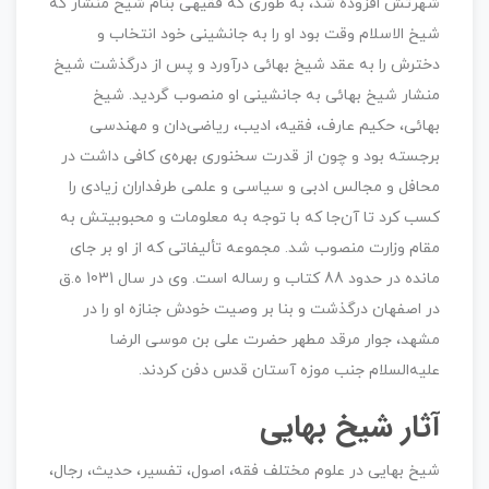
شهرتش افزوده شد، به طوری که فقیهی بنام شیخ منشار که
شیخ الاسلام وقت بود او را به جانشینی خود انتخاب و
دخترش را به عقد شیخ بهائی درآورد و پس از درگذشت شیخ
منشار شیخ بهائی به جانشینی او منصوب گردید. شیخ
بهائی، حکیم عارف، فقیه، ادیب، ریاضی‌دان و مهندسی
برجسته بود و چون از قدرت سخنوری بهره‌ی کافی داشت در
محافل و مجالس ادبی و سیاسی و علمی طرفداران زیادی را
کسب کرد تا آن‌جا که با توجه به معلومات و محبوبیتش به
مقام وزارت منصوب شد. مجموعه تألیفاتی كه از او بر جای
مانده در حدود 88 كتاب و رساله است. وی در سال 1031 ه.ق
در اصفهان درگذشت و بنا بر وصیت خودش جنازه او را در
مشهد، جوار مرقد مطهر حضرت علی بن موسی الرضا
علیه‌السلام جنب موزه‌ آستان قدس دفن كردند.
آثار شیخ بهایی
شیخ بهایی در علوم مختلف فقه، اصول، تفسیر، حدیث، رجال،