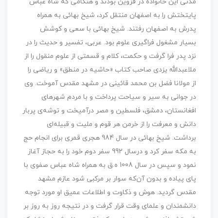
مدتی این خانواده در قزوین بودند و هنگامی که شاه عباس
پایتختش را به اصفهان منتقل کرد، شیخ بهائی به همراه
پدرش به اصفهان رفتند. شیخ بهائی با سعی و کوشش
بسیار مشغول فراگیری علوم بود. عربی، تفسیر و حدیث را در
نزد پدر فرا گرفت و حکمت، کلام و قسمتی از علوم منقول را از
ملاعبدالله یزدی صاحب کتاب «حاشیه در منطق» و ریاضی را
از مولانا فضل بن محمد قائینی در مشهد مقدس آموخت. وی
در جوانی به سیر و سیاحت پرداخت و با مردم شهرهای
افغانستان، دمشق، فلسطین و مصر درآمیخت و توشه‌ی پربار
دانش و معرفت را از خرمن هر قوم و ملیت و قبیله‌ای
برداشت. شیخ بهائی در سال 984 هجری قمری برای انجام حج
به مکه سفر کرد و درسال 992 سفر دوم خود را به حجاز آغاز
نمود و سپس در سال 1008 ه.ق به همراه شاه عباس صفوی با
پای پیاده و بدون آن‌که سوار بر مرکبی شود عازم مشهد
مقدس گردید. هوش و ذکاوت و اطلاعات عمیق او مورد توجه
دانشمندان و علمای وقت قرار گرفت و در نتیجه روز به روز بر