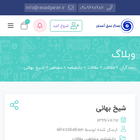
info@rasadgaran.ir
09109678987
0
شروع کنید
وبلاگ
رصدگران
مقالات
مقالات
دانشنامه
مشاهیر
>
>
>
>
>
شیخ بهائی
شیخ بهائی
1399/07/17
alirezababaei
ارسال شده توسط
دانشنامه
مشاهیر
مقالات
،
،