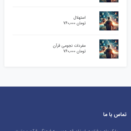
استهلال
تومان
760,000
مفردات نجومی قرآن
تومان
760,000
تماس با ما