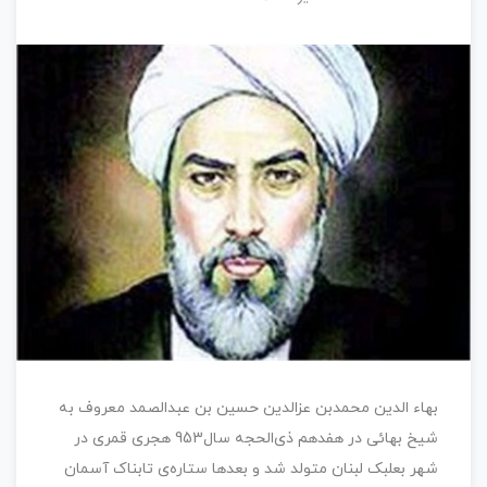
بهاء الدین محمدبن عزالدین حسین بن عبدالصمد معروف به
شیخ بهائی در هفدهم ذی‌الحجه سال953 هجری قمری در
شهر بعلبک لبنان متولد شد و بعدها ستاره‌ی تابناک آسمان