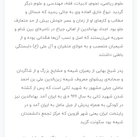
علوم ریاضی، نجوم، ادبیات، فقه، مهندسی و علوم دیگر
گردید. نبوغ خارق العاده وی به جائی رسید که مسائل و
مطالب و کارهای او از زمان و عصر خودش بیش از حد متعارف
جلو بود. اجداد بهاءالدین از اهالی جیاع در ناحیه‌ای بین شام و
سوریه می‌زیستند که اصل و نسب آن‌ها هَمْدانی بوده و از
شیعیان متعصب و به مولای متقیان و آل علی (ع) دلبستگی
باطنی داشتند.
پدر شیخ بهایی از رهبران شیعه و مشایخ بزرگ و از شاگردان
و صحابه‌ی پیشوای معروف شیعه زین‌الدین علی بن احمد
عاملی جبلی مشهور به شهید ثانی است كه پس از كشته
شدن شهید ثانی به سال 966 ه.ق به ایران آمد. بهاءالدین نیز
در كودكی به همراه پدرش از جبل عامل به ایران آمد و در
پایتخت ایران یعنی شهر قزوین كه مركز تجمع دانشمندان
شیعه بود سکونت گزید.