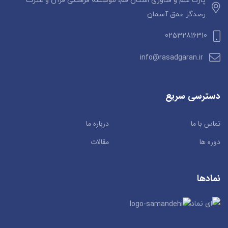
پارک علم و فناوری استان قم، موسسه فرهنگی قرآن و عترت
رصدگر عمق آسمان
02532816310
info@rasadgaran.ir
دسترسی سریع
تماس با ما
درباره ما
دوره ها
مقالات
نمادها