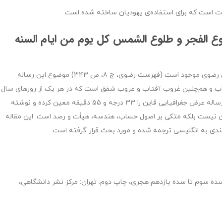
ورات است که برای استفاده‌ی یهودیان ساخته شده است.
ع الفجر و طلوع الشمس کل یوم من ایام السنه
یک نسخه‌ی خطی این مقاله در کتابخانه‌ی آستان قدس رضوی موجود است (فهرست رضوی، ج 8، ص 343) موضوع این رساله
ب و هم‌چنین غروب آفتاب و غروب شفق است که در هر یک از روزهای سال
می‌توان آن را برای شهر قاین حساب کرد. مؤلف در آغاز رساله عرض جغرافیایی قاین را 33 درجه و 55 دقیقه معین کرده و نوشته
ن نیست بلکه متکی بر اصول حساب، هندسه، هیأت و رصد است. این مقاله
از سده سوم تا سده یازدهم هجری، چاپ دوم. تهران: مرکز نشر دانشگاهی،