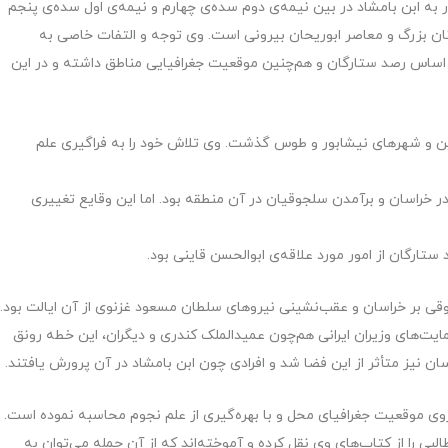
 به ابن بامشاد در بین نیمه‌ی دوم سده‌ی چهارم و نیمه‌ی اول سده‌ی پنجم
ن بزرگ و معاصر ابوریحان بیرونی است. وی توجه و التفات خاصی به
اساس رصد ستارگان و هم‌چنین موقعیت جغرافیایی مناطق داشته و در این
ن و شهرهای نیشابور و طوس گذشت. وی تلاش خود را به فراگیری علم
ر خراسان و برآمدن سلجوقیان در آن منطقه بود. اما این وقایع تغییری
تارگان از امور مورد علاقه‌ی ابوالحسن قاینی بود.
وقی بر خراسان و عقب‌نشینی نیروهای سلطان مسعود غزنوی از آن ایالت بود.
یت‌های وزیران ایرانی هم‌چون عمیدالملک کندری و دیگران، این خطه رونق
ان نیز متأثر از این فضا شد و افرادی چون ابن بامشاد در آن پرورش یافتند.
ی موقعیت جغرافیای محل و با بهره‌گیری از علم نجوم محاسبه نموده است.
لبی را از کتاب‌های وی نقل کرده و آموخته‌اند که از آن جمله می‌توان به