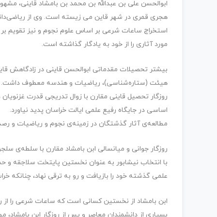
ابوالحسن علی بن عبدالله بن محمد بن بامشاد قاینی، مشهور
هجری قمری در شهر قاین می زیسته است. وی از ریاضی‌دانا
استخراج ساعات شرعی بر اساس علوم نجوم و نیز تقویم بر 
مورد آثاری را از خود به یادگار گذاشته است.
بیشتر تحصیلات مقدماتی ابوالحسن قاینی در زادگاهش قای
هیئت (ستاره‌شناسی)، ریاضیات و هندسه معطوف داشت.
روزگار تحصیل قاینی مقارن با زوال تدریجی قدرت غزنویان د
اساسی در جایگاه رفیع علمی ایالت خراسان پدید نیاورد.
مطالعه‌ی آثار گذشتگان در زمینه‌ی نجوم و ریاضیات و رصد س
روزگار جوانی و میانسالی ابن بامشاد مقارن با سلطه‌ی سلج
با انتخاب نیشابور به عنوان نخستین پایتخت سلاجقه و حما
علمی گذشته خود را بازیافت و رو به ترقی نهاد، چنانکه خراس
ابن بامشاد از نخستین کسانی است که ساعات شرعی را از رو
بسیاری از دانشمندان معاصر و پس از روزگار ابن بامشاد، مطا