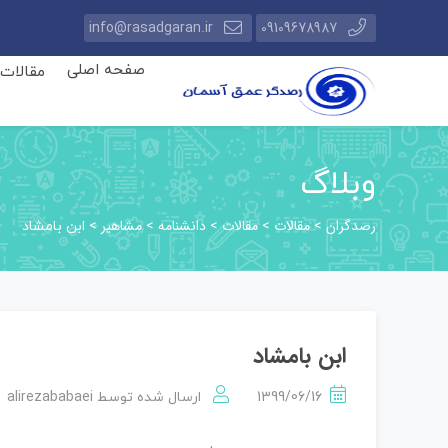
info@rasadgaran.ir
09109678987
صفحه اصلی
مقالات
وبلاگ
رصدگران
مقالات
مقالات
دانشنامه
مشاهیر
>
>
>
>
>
ابن بامشاد
ابن بامشاد
alirezababaei
1399/06/16
ارسال شده توسط