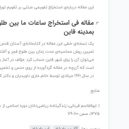
این مقاله درباره‌ی استخراج تقویمی مبتنی بر تقویم ت
مقاله فی استخراج ساعات ما بین طلو
بمدینه قاین
تعیین روش محاسبه‌ی مدت زمان بین طلوع فجر و آفتا
است که آن‌چه در مقاله گردآورده از روی حدس و تخمی
در سال 1961 میلادی توسط خانم ماری داویدیان و دکتر کندی به انگلیسی ترجمه شده و مورد بحث قرار گرفته است.
منابع:
1. ابوالقاسم قربانی، زندگینامه ریاضی‌دانان دوره اسلامی 
1375، صص 80-79
آثار بن بامشاد
ابن بامشاد
برچسب ها: