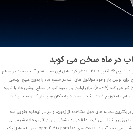
آب در ماه سخن می گوید
را در تاریخ 26 اکتبر 2020 منتشر کرد. طبق این خبر مقدار آب موجود در سطح
 برای اولین بار وجود مولکول ‌های آب در سطح ماه را بدون هیچ ابهامی
ثابت می کند.رصدخانه استراتوسفر ناسا که در طیف فروسرخ کار می کند (SOFIA)، برای اولین بار وجود آب در سطح روشن ماه را تایید
ح ماه توزیع شده باشد و محدود به مکان های تاریک و سرد نباشد.
انه کلاویوس، یکی از بزرگترین دهانه های قابل مشاهده از زمین، واقع در نیمکره جنوبی ماه
دروژن را شناسایی کرد، اما قادر به تشخیص بین آب و ماده شیمیایی
نزدیک به آن، هیدروکسیل (OH)، نبود. داده های این مکان نشان می دهد آب در غلظت های ppm 100 تا ppm 412 (تقریبا معادل یک