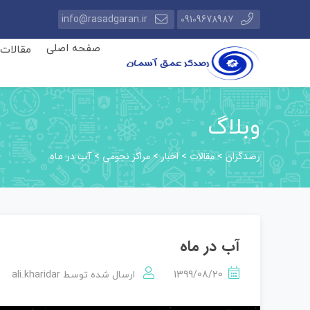
info@rasadgaran.ir
09109678987
صفحه اصلی
مقالات
وبلاگ
رصدگران
مقالات
اخبار
مراکز نجومی
>
>
>
>
آب در ماه
آب در ماه
ali.kharidar
1399/08/20
ارسال شده توسط