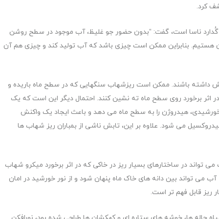
شف کرد.
یی گُدارد ناسا است، گفت: “بدون حضور جو غلیظ، آب موجود در سطح روشن
آن هستیم. بنابراین ممکن است چیزی باشد که آب تولید کند و چیزی هم آن
ش داشته باشند. ممکن است ریزشهاب سنگهایی که در سطح ماه باریده و
ر اثر برخورد روی سطح ماه ته نشین کنند. احتمال دیگر این است که یک
 خورشیدی، هیدروژن را به سطح ماه می دهد و باعث ایجاد یک واکنش
یدروکسیل می شود. علاوه بر این، تابش ناشی از بمباران ریز شهاب ها
ی تواند در ساختارهای بسیار ریز در خاکی که در اثر برخورد میکرو شهاب
ب می تواند بین دانه های خاک ماه پنهان شود و از نور خورشید در امان
 ریز قابل فهم تر است.
یاه چاله ها، خوشه های ستاره ای و کهکشان ها طراحی شده بود، نورافکن