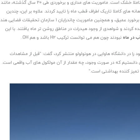
برای اولین بار از ماه بازگشتند، تصور می شد که سطح ماه کاملا خشک است. ماموریت های مداری و برخوردی طی 20 سال گذشته، مانند
نه های کاملا تاریک اطراف قطب ماه را تایید کردند. علاوه بر این، چندین
فضاپیما (از جمله ماموریت فضاپیمای کاسینی و فضاپیمای برخورد عمیق، و همچنین ماموریت چاندرایان 1 سازمان تحقیقات فضایی هند
 کردند و شواهدی از وجود هیدرات در مناطق روشن تر ماه یافتند. با این
ب در ماه
نبودند چون هم می توانست ترکیب H2 باشد و هم OH.
د را در دانشگاه هاوایی در هونولولو منتشر کرد، گفت: “قبل از مشاهدات
ی دانستیم که در صورت وجود، چه مقدار از آن مولکول های آب واقعی است.
تمیز کننده بهداشتی است.”