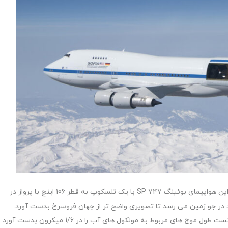
سوفیا مفهومی جدید از مشاهده ماه به ما ارائه داده است. این هواپیمای بوئینگ 747 SP با یک تلسکوپ به قطر 106 اینچ با پرواز در
وت، به بیش از 99٪ بخار آب موجود در جو زمین می رسد تا تصویری واضح تر از جهان فروسرخ بدست آورد.
سوفیا با استفاده از دوربین اشعه فروسرخ اجرام کم نور توانست طول موج های مربوط به مولکول های آب را در 1/6 میکرون بدست آورد