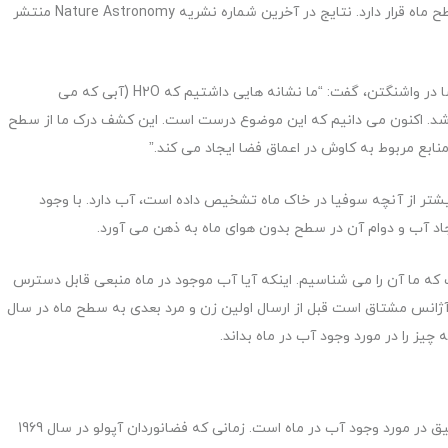
بطری کوچک آب) در یک متر مکعب خاک پخش شده در سطح ماه قرار دارد. نتایج در آخرین شماره نشریه Nature Astronomy منتشر
پاول هرتز ، مدیر بخش اخترفیزیک ماموریت های علمی ناسا در واشنگتن، گفت: “ما نشانه هایی داشتیم که H2O (آبی که می
. اکنون می دانیم که این موضوع درست است. این کشف درک ما از سطح
نابع مربوط به کاوش در اعماق فضا ایجاد می کند.”
 در نظر بگیرید، صحرای بزرگ آفریقا 100 برابر بیشتر از آنچه سوفیا در خاک ماه تشخیص داده است، آب دارد. با وجود
اد آب و دوام آن در سطح بدون هوای ماه به ذهن می آورد.
 که ما آن را می شناسیم. اینکه آیا آب موجود در ماه منبعی قابل دسترس
ژانس مشتاق است قبل از ارسال اولین زن و مرد بعدی به سطح ماه در سال
نتایجی که سوفیا به دست آورده است بر اساس سالها تحقیق در مورد وجود آب در ماه است. زمانی که فضانوردان آپولو در سال 1969