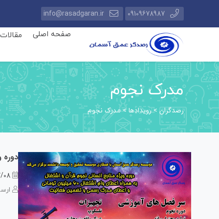
info@rasadgaran.ir
09109678987
صفحه اصلی
مقالات
مدرک نجوم
رصدگران
رویدادها
>
>
مدرک نجوم
دوره و
7/08
ارسا