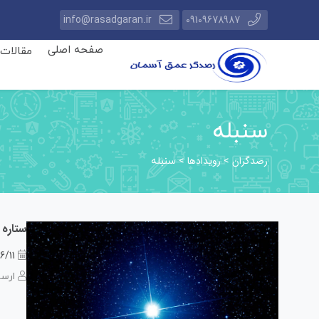
info@rasadgaran.ir
09109678987
صفحه اصلی
مقالات
سنبله
رصدگران
رویدادها
>
>
سنبله
ستاره بی ژوب
6/11
ارسا