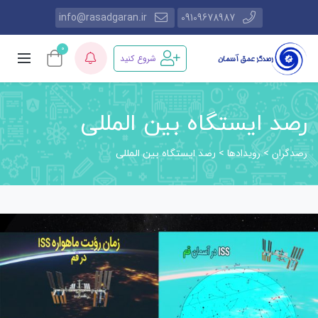
info@rasadgaran.ir
09109678987
0
شروع کنید
رصد ایستگاه بین المللی
رصدگران
رویدادها
>
>
رصد ایستگاه بین المللی