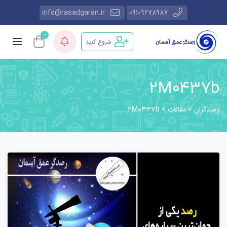
info@rasadgaran.ir
09109678987
0
شروع کنید
۲M۰۴۳۷b
رصدگران
مقالات
۲M۰۴۳۷b
>
>