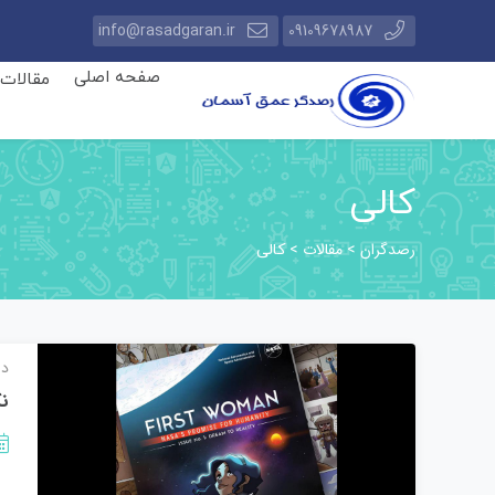
info@rasadgaran.ir
09109678987
صفحه اصلی
مقالات
کالی
رصدگران
مقالات
>
>
کالی
دا
نگ