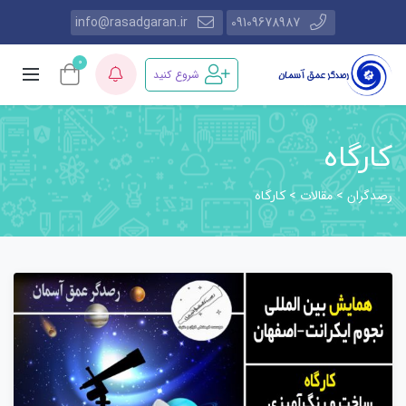
info@rasadgaran.ir
09109678987
0
شروع کنید
کارگاه
رصدگران
مقالات
>
>
کارگاه