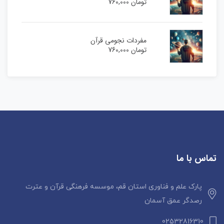
تومان
760,000
مفردات نجومی قرآن
تومان
760,000
تماس با ما
پارک علم و فناوری استان قم، موسسه فرهنگی قرآن و عترت
رصدگر عمق آسمان
02532816310