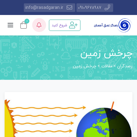
info@rasadgaran.ir
09109678987
0
شروع کنید
چرخش زمین
رصدگران
مقالات
>
>
چرخش زمین