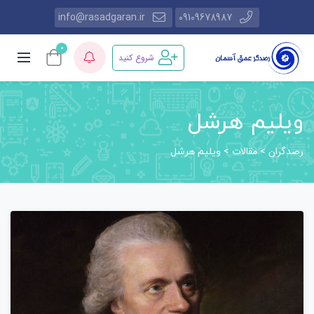
info@rasadgaran.ir
09109678987
0
شروع کنید
ویلیم هرشل
رصدگران
مقالات
>
>
ویلیم هرشل