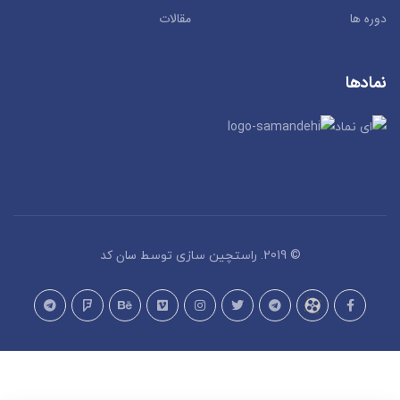
دوره ها
مقالات
نمادها
سان کد
© 2019. راستچین سازی توسط