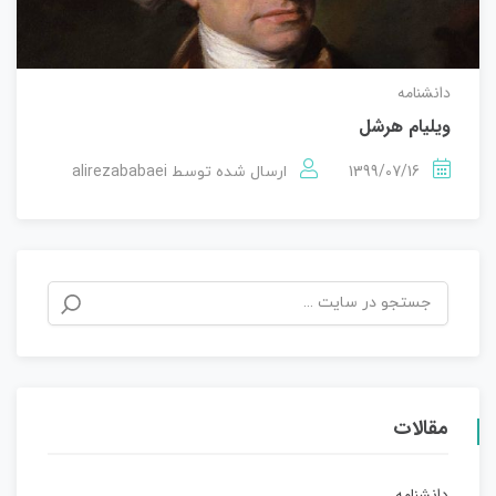
دانشنامه
ویلیام هرشل
alirezababaei
1399/07/16
ارسال شده توسط
مقالات
دانشنامه