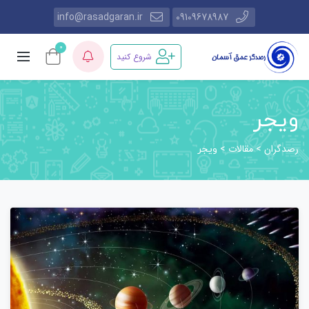
info@rasadgaran.ir
09109678987
0
شروع کنید
ویجر
رصدگران
مقالات
>
>
ویجر