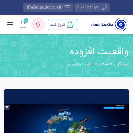
info@rasadgaran.ir
09109678987
0
شروع کنید
واقعیت افزوده
رصدگران
مقالات
>
>
واقعیت افزوده