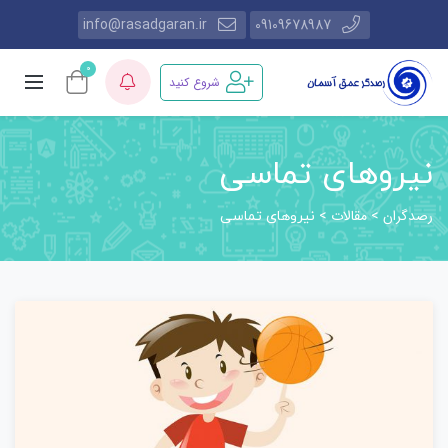
info@rasadgaran.ir
09109678987
0
شروع کنید
نیروهای تماسی
رصدگران
مقالات
>
>
نیروهای تماسی