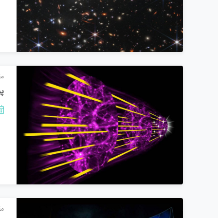
مق
پی
مق