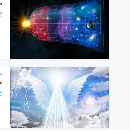
مد
مق
ع