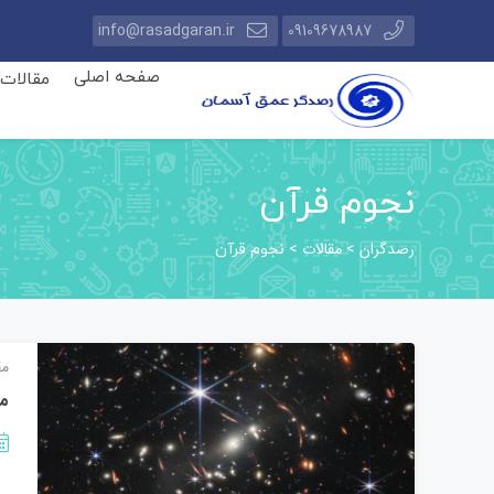
info@rasadgaran.ir
09109678987
صفحه اصلی
مقالات
نجوم قرآن
رصدگران
مقالات
>
>
نجوم قرآن
مق
ما