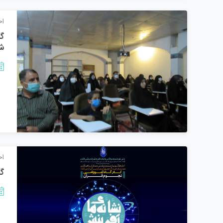
اخ
شه
اخ
گز