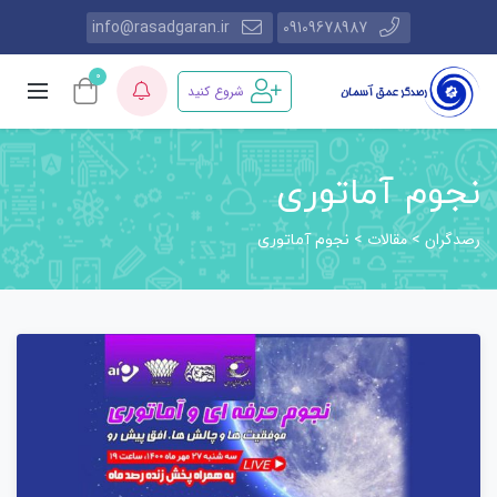
info@rasadgaran.ir
09109678987
0
شروع کنید
نجوم آماتوری
رصدگران
مقالات
>
>
نجوم آماتوری