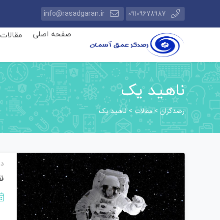
info@rasadgaran.ir
09109678987
صفحه اصلی
مقالات
ناهید یک
رصدگران
مقالات
>
>
ناهید یک
دا
نق