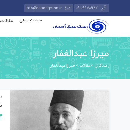
info@rasadgaran.ir
09109678987
صفحه اصلی
مقالات
میرزا عبدالغفار
رصدگران
مقالات
>
>
میرزا عبدالغفار
دا
نج