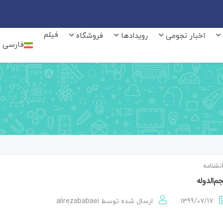
فیلم
اخبار نجومی
رویدادها
فروشگاه
فارسی
نشنامه
م‌الدوله
alirezababaei
1399/07/17
ارسال شده توسط