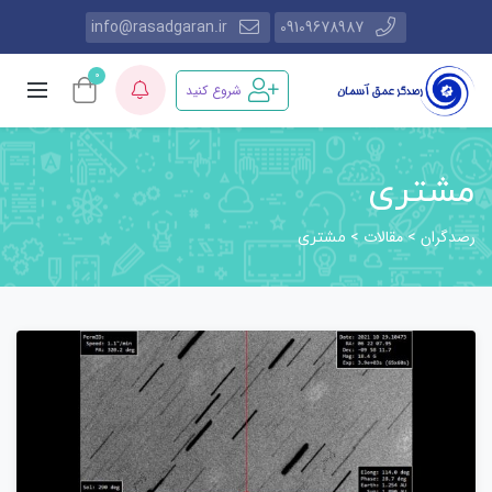
info@rasadgaran.ir
09109678987
0
شروع کنید
مشتری
رصدگران
مقالات
>
>
مشتری