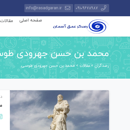
info@rasadgaran.ir
09109678987
صفحه اصلی
مقالات
محمد بن حسن جهرودی طو
رصدگران
مقالات
>
>
محمد بن حسن جهرودی طوسی
دا
م