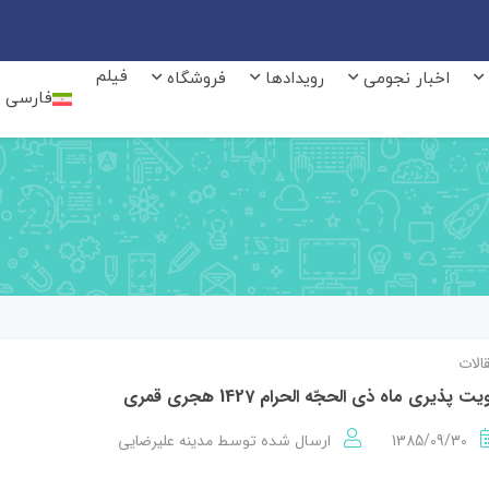
فیلم
اخبار نجومی
رویدادها
فروشگاه
فارسی
الات
یت پذیری ماه ذي الحجّه الحرام 1427 هجری قمری
1385/09/30
مدینه علیرضایی
ارسال شده توسط