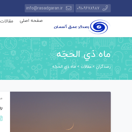
info@rasadgaran.ir
09109678987
صفحه اصلی
مقالات
ماه ذي الحجّه
رصدگران
مقالات
>
>
ماه ذي الحجّه
مق
رو