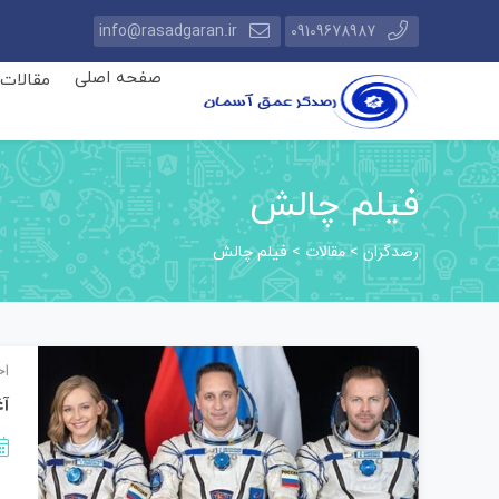
info@rasadgaran.ir
09109678987
صفحه اصلی
مقالات
فیلم چالش
رصدگران
مقالات
>
>
فیلم چالش
اخ
آغ