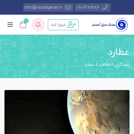
info@rasadgaran.ir
09109678987
0
شروع کنید
عطارد
رصدگران
مقالات
>
>
عطارد