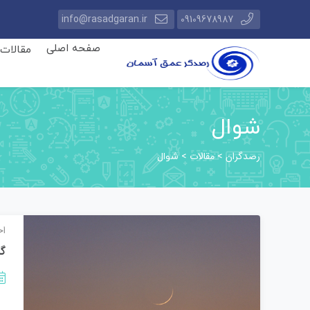
info@rasadgaran.ir
09109678987
صفحه اصلی
مقالات
شوال
رصدگران
مقالات
>
>
شوال
اخ
گز