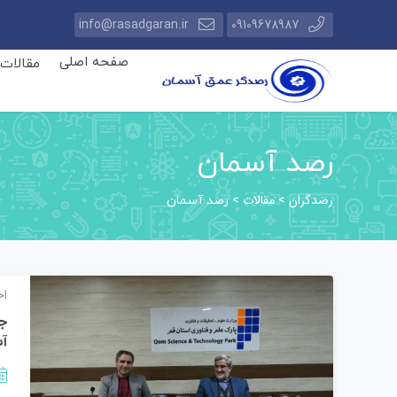
info@rasadgaran.ir
09109678987
صفحه اصلی
مقالات
رصد آسمان
رصدگران
مقالات
>
>
رصد آسمان
اخ
جل
آس