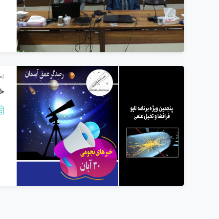
اخ
خب