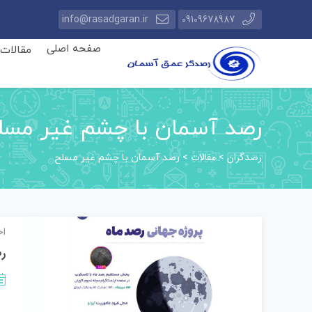
info@rasadgaran.ir
09109678987
صفحه اصلی
مقالات
رصد آسمان با چشم غیر مسل
رصدگران
مقالات
>
>
رصد آسمان با چشم غیر مسلح
اخ
رص