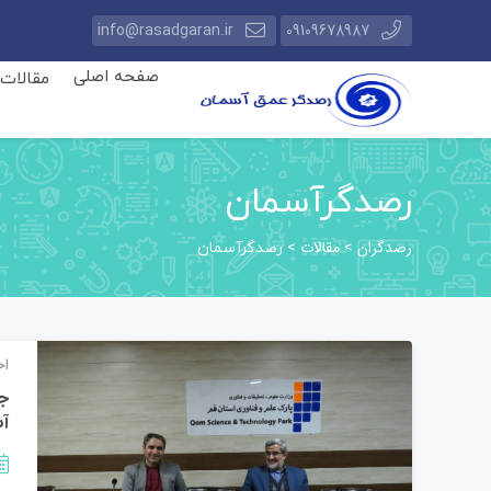
info@rasadgaran.ir
09109678987
صفحه اصلی
مقالات
رصدگرآسمان
رصدگران
مقالات
>
>
رصدگرآسمان
اخ
جل
آس