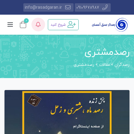
info@rasadgaran.ir
09109678987
0
شروع کنید
رصدمشتری
رصدگران
مقالات
>
>
رصدمشتری