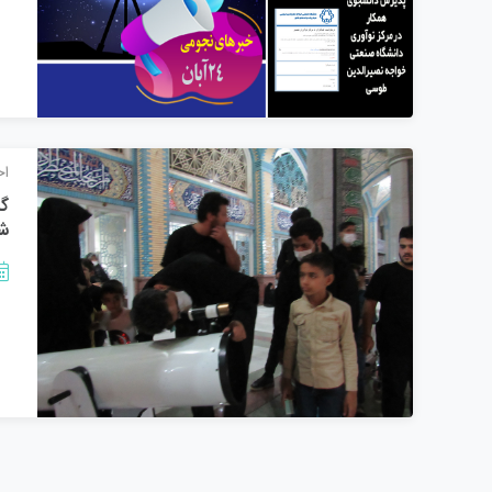
اخ
شه