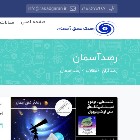
info@rasadgaran.ir
09109678987
صفحه اصلی
مقالات
رصدآسمان
رصدگران
مقالات
>
>
رصدآسمان
اخ
اخ