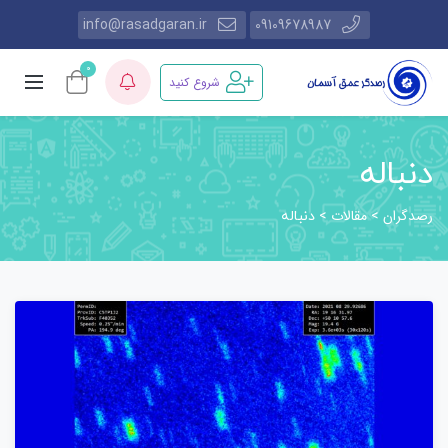
info@rasadgaran.ir
09109678987
0
شروع کنید
دنباله
رصدگران
مقالات
>
>
دنباله