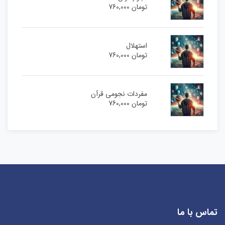
تومان
760,000
استهلال
تومان
760,000
مفردات نجومی قرآن
تومان
760,000
تماس با ما