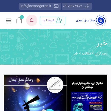
info@rasadgaran.ir
09109678987
0
شروع کنید
خبر
رصدگران
مقالات
>
>
خبر