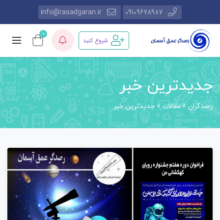
info@rasadgaran.ir
09109678987
0
شروع کنید
جدیدترین خبر
رصدگران
مقالات
>
>
جدیدترین خبر