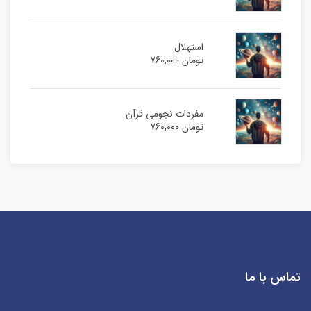
استهلال
تومان
760,000
مفردات نجومی قرآن
تومان
760,000
تماس با ما