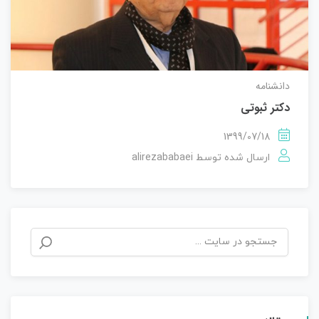
دانشنامه
دکتر ثبوتی
1399/07/18
alirezababaei
ارسال شده توسط