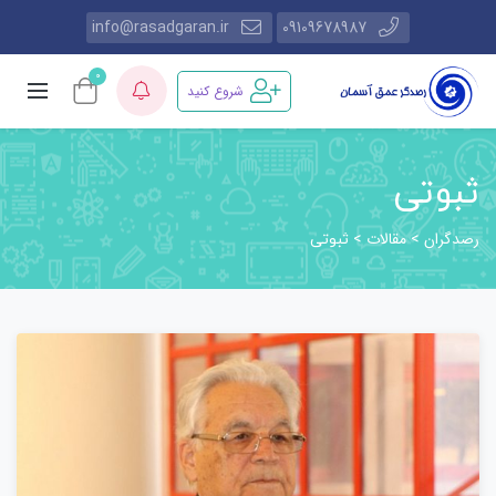
info@rasadgaran.ir
09109678987
0
شروع کنید
ثبوتی
رصدگران
مقالات
>
>
ثبوتی