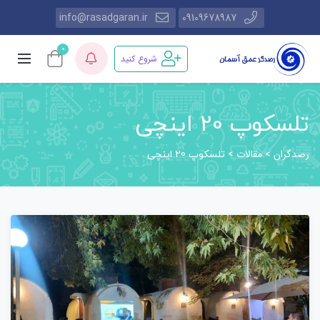
info@rasadgaran.ir
09109678987
0
شروع کنید
تلسکوپ 20 اینچی
رصدگران
مقالات
>
>
تلسکوپ 20 اینچی