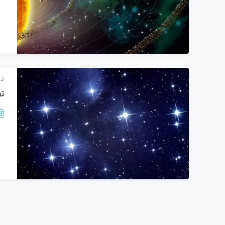
دا
تع