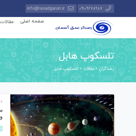
info@rasadgaran.ir
09109678987
صفحه اصلی
مقالات
تلسکوپ هابل
رصدگران
مقالات
>
>
تلسکوپ هابل
دا
و 