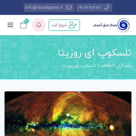
info@rasadgaran.ir
09109678987
0
شروع کنید
تلسکوپ ای روزیتا
رصدگران
مقالات
>
>
تلسکوپ ای روزیتا