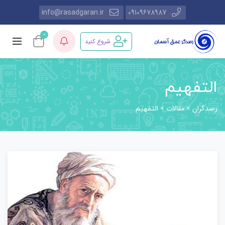
info@rasadgaran.ir
09109678987
0
شروع کنید
التفهیم
رصدگران
مقالات
>
>
التفهیم