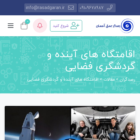
info@rasadgaran.ir
09109678987
0
شروع کنید
اقامتگاه های آینده و
گردشگری فضایی
رصدگران
مقالات
>
>
اقامتگاه های آینده و گردشگری فضایی