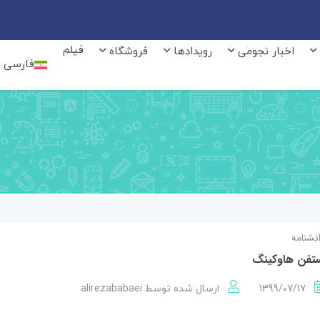
فیلم
اخبار نجومی
رویدادها
فروشگاه
فارسی
نشنامه
تفن هاوکینگ
alirezababaei
1399/07/17
ارسال شده توسط