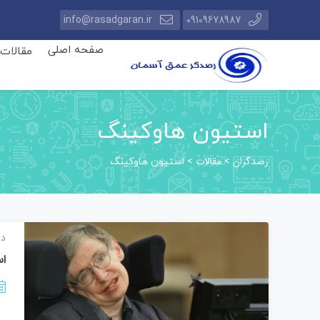
info@rasadgaran.ir
09109678987
صفحه اصلی
مقالات
استیون هاوکینگ
رصدگران
مقالات
>
>
استیون هاوکینگ
دا
اس