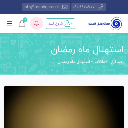
info@rasadgaran.ir
09109678987
0
شروع کنید
استهلال ماه رمضان
رصدگران
مقالات
>
>
استهلال ماه رمضان