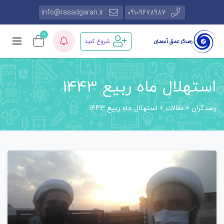
info@rasadgaran.ir
09109678987
0
شروع کنید
استهلال ماه ربیع 1443
رصدگران
مقالات
>
>
استهلال ماه ربیع 1443