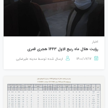
اخبار
رؤيت هلال ماه ربیع الاول 1443 هجري قمري
1400/07/17
مدینه علیرضایی
ارسال شده توسط