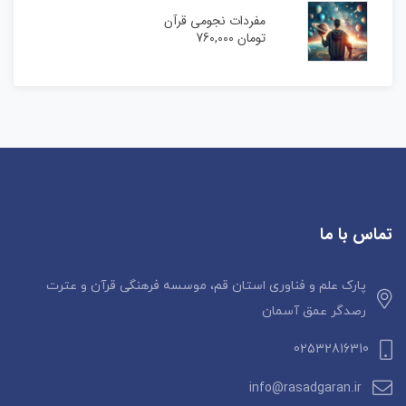
مفردات نجومی قرآن
تومان
760,000
تماس با ما
پارک علم و فناوری استان قم، موسسه فرهنگی قرآن و عترت
رصدگر عمق آسمان
02532816310
info@rasadgaran.ir