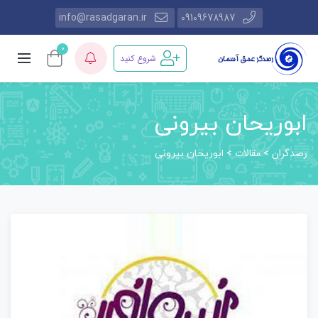
info@rasadgaran.ir
09109678987
0
شروع کنید
ابوریحان بیرونی
رصدگران
مقالات
>
>
ابوریحان بیرونی