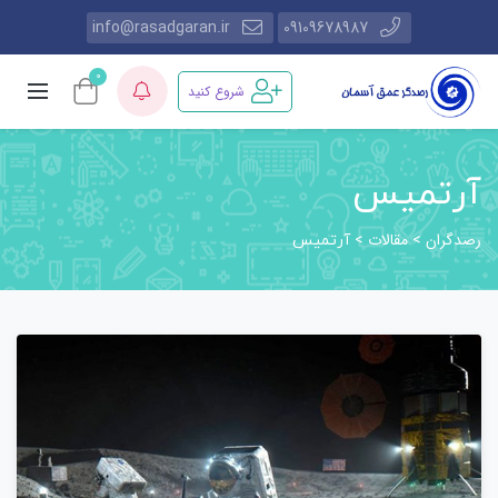
info@rasadgaran.ir
09109678987
0
شروع کنید
آرتمیس
رصدگران
مقالات
>
>
آرتمیس