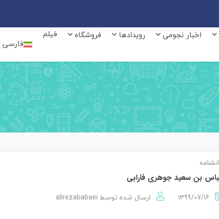
فیلم
اخبار نجومی
رویدادها
فروشگاه
فارسی
نشنامه
اس بن سعید جوهری فارابی
alirezababaei
1399/07/16
ارسال شده توسط