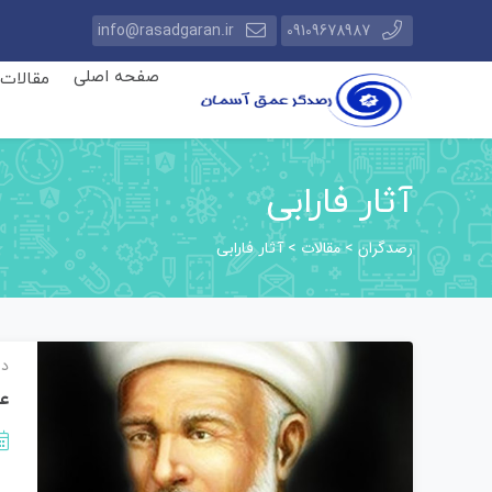
info@rasadgaran.ir
09109678987
صفحه اصلی
مقالات
آثار فارابی
رصدگران
مقالات
>
>
آثار فارابی
دا
عب