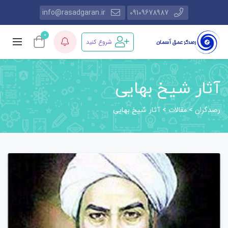
info@rasadgaran.ir
09109678987
0
شروع کنید
آثار شیخ بهایی
رصدگران
مقالات
>
>
آثار شیخ بهایی