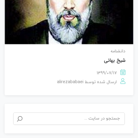
دانشنامه
شیخ بهائی
1399/07/17
alirezababaei
ارسال شده توسط