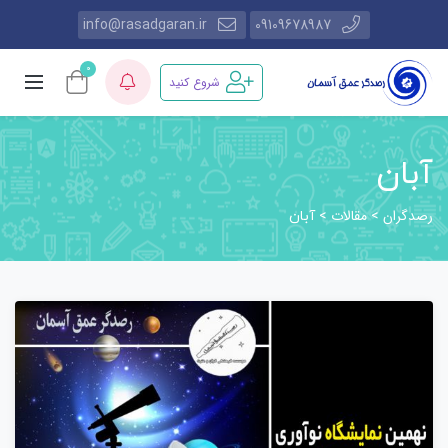
info@rasadgaran.ir
09109678987
0
شروع کنید
آبان
رصدگران
مقالات
>
>
آبان