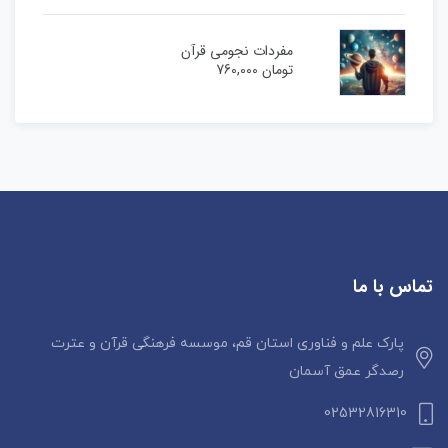
مفردات نجومی قرآن
تومان
760,000
تماس با ما
پارک علم و فناوری استان قم، موسسه فرهنگی قرآن و عترت
رصدگر عمق آسمان
02532816310