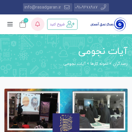
info@rasadgaran.ir
09109678987
0
شروع کنید
آیات نجومی
رصدگران
نمونه کارها
>
>
آیات نجومی